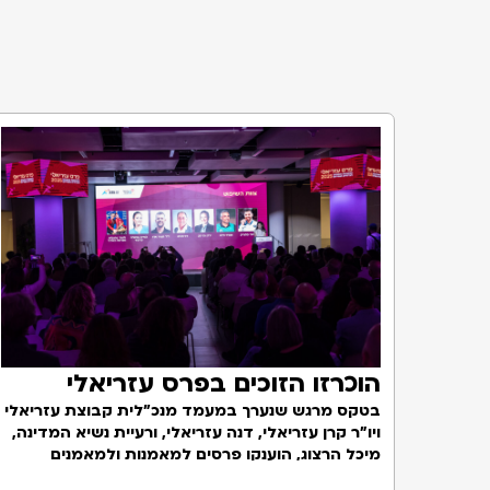
הוכרזו הזוכים בפרס עזריאלי
למאמנות ומאמני ספורט חברתי
בטקס מרגש שנערך במעמד מנכ"לית קבוצת עזריאלי
ויו"ר קרן עזריאלי, דנה עזריאלי, ורעיית נשיא המדינה,
לשנת 2025
מיכל הרצוג, הוענקו פרסים למאמנות ולמאמנים
מצוינות במגרש ומחוצה לו. קרן עזריאלי העניקה זו השנה
שהפכו את הספורט לכלי לשינוי חברתי בישראל.