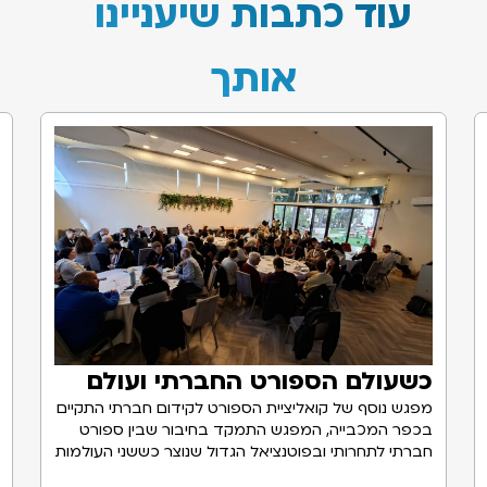
עוד כתבות שיעניינו
אותך
כשעולם הספורט החברתי ועולם
הספורט התחרותי נפגשים
מפגש נוסף של קואליציית הספורט לקידום חברתי התקיים
בכפר המכבייה, המפגש התמקד בחיבור שבין ספורט
חברתי לתחרותי ובפוטנציאל הגדול שנוצר כששני העולמות
לצד
36
הארגונים החברים בקואליציה, הצטרפו למפגש
נפגשים
.